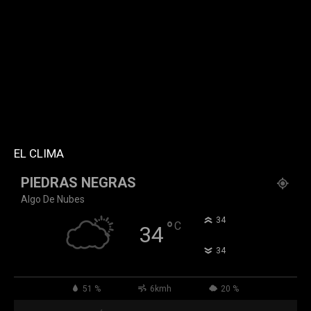
twitter="k911noticias" instagram="k911_noticias"
style="style5 td-social-boxed"
tdc_css="eyJhbGwiOnsibWFyZ2luLWJvdHRvbSI6IjMwIiwiZGlz
f_header_font_family="394" f_counters_font_family="394"
f_network_font_family="394" f_btn_font_family="394"
custom_title="PERMANECE INFORMADO"
block_template_id="td_block_template_2"
header_text_color="#ffffff" accent_text_color="#ffffff"
tiktok="@k911noticias" youtube="channel/UCZ12WK7_ZD-
QGd6OthAPD9Q"]
EL CLIMA
PIEDRAS NEGRAS
Algo De Nubes
°
34
°
C
34
°
34
51 %
6kmh
20 %