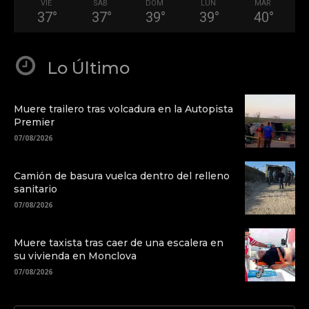
VIE
SÁB
DOM
LUN
MAR
37
°
37
°
39
°
39
°
40
°
Lo Último
Muere trailero tras volcadura en la Autopista
Premier
07/08/2026
Camión de basura vuelca dentro del relleno
sanitario
07/08/2026
Muere taxista tras caer de una escalera en
su vivienda en Monclova
07/08/2026