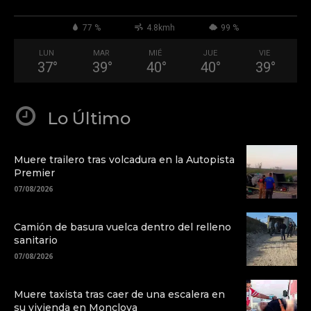
77 %
4.8kmh
99 %
LUN
MAR
MIÉ
JUE
VIE
37
°
39
°
40
°
40
°
39
°
Lo Último
Muere trailero tras volcadura en la Autopista
Premier
07/08/2026
Camión de basura vuelca dentro del relleno
sanitario
07/08/2026
Muere taxista tras caer de una escalera en
su vivienda en Monclova