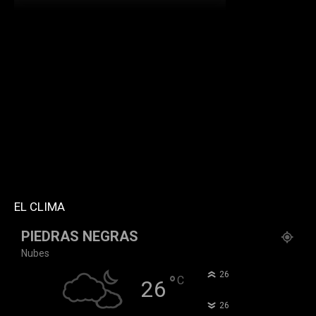
[td_block_social_counter facebook="k911noticias"
twitter="k911noticias" instagram="k911_noticias"
style="style5 td-social-boxed"
tdc_css="eyJhbGwiOnsibWFyZ2luLWJvdHRvbSI6IjMwIiwiZGlz
f_header_font_family="394" f_counters_font_family="394"
f_network_font_family="394" f_btn_font_family="394"
custom_title="PERMANECE INFORMADO"
block_template_id="td_block_template_2"
header_text_color="#ffffff" accent_text_color="#ffffff"
tiktok="@k911noticias" youtube="channel/UCZ12WK7_ZD-
QGd6OthAPD9Q"]
EL CLIMA
PIEDRAS NEGRAS
Nubes
°
26
°
C
26
°
26