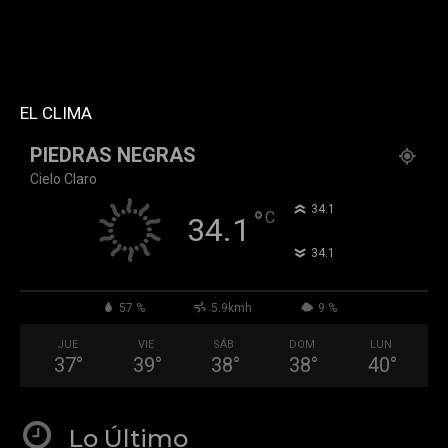
custom_title="PERMANECE INFORMADO"
block_template_id="td_block_template_2"
header_text_color="#ffffff" accent_text_color="#ffffff"
tiktok="@k911noticias" youtube="channel/UCZ12WK7_ZD-
QGd6OthAPD9Q"]
EL CLIMA
PIEDRAS NEGRAS
Cielo Claro
°
34.1
°
C
34.1
°
34.1
57 %
5.9kmh
9 %
JUE
VIE
SÁB
DOM
LUN
37
°
39
°
38
°
38
°
40
°
Lo Último