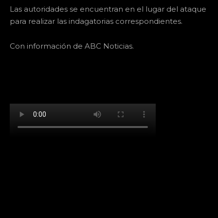
Las autoridades se encuentran en el lugar del ataque
para realizar las indagatorias correspondientes.
Con información de ABC Noticias.
[td_block_social_counter facebook="k911noticias"
twitter="k911noticias" instagram="k911_noticias"
style="style5 td-social-boxed"
tdc_css="eyJhbGwiOnsibWFyZ2luLWJvdHRvbSI6IjMwIiwiZGlz
f_header_font_family="394" f_counters_font_family="394"
f_network_font_family="394" f_btn_font_family="394"