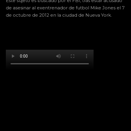
Este sujeto es buscado por el FBI, tras estar acusado
de asesinar al exentrenador de futbol Mike Jones el 7
de octubre de 2012 en la ciudad de Nueva York.
[td_block_social_counter facebook="k911noticias"
twitter="k911noticias" instagram="k911_noticias"
style="style5 td-social-boxed"
tdc_css="eyJhbGwiOnsibWFyZ2luLWJvdHRvbSI6IjMwIiwiZGlz
f_header_font_family="394" f_counters_font_family="394"
f_network_font_family="394" f_btn_font_family="394"
custom_title="PERMANECE INFORMADO"
block_template_id="td_block_template_2"