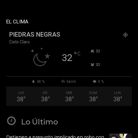
header_text_color="#ffffff" accent_text_color="#ffffff"
tiktok="@k911noticias" youtube="channel/UCZ12WK7_ZD-
QGd6OthAPD9Q"]
EL CLIMA
PIEDRAS NEGRAS
Cielo Claro
°
32
°
C
32
°
32
48 %
6kmh
0 %
JUE
VIE
SÁB
DOM
LUN
38
°
38
°
38
°
38
°
38
°
Lo Último
Detienen a presunto implicado en robo con