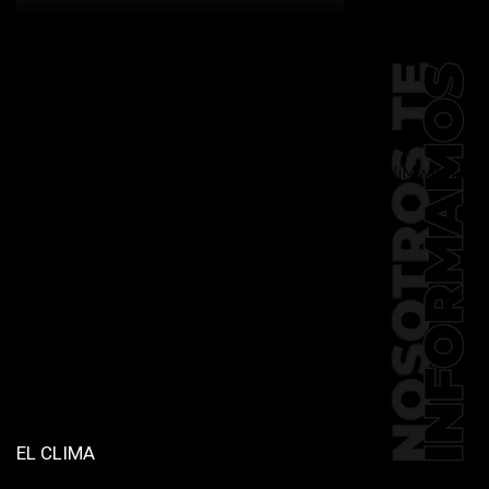
[td_block_social_counter
facebook="k911noticias" twitter="k911noticias"
instagram="k911_noticias" style="style5 td-
social-boxed"
tdc_css="eyJhbGwiOnsibWFyZ2luLWJvdHRvbSI6IjMwIiwiZGlz
f_header_font_family="394"
f_counters_font_family="394"
f_network_font_family="394"
f_btn_font_family="394"
custom_title="PERMANECE INFORMADO"
block_template_id="td_block_template_2"
header_text_color="#ffffff"
accent_text_color="#ffffff"
tiktok="@k911noticias"
youtube="channel/UCZ12WK7_ZD-
QGd6OthAPD9Q"]
EL CLIMA