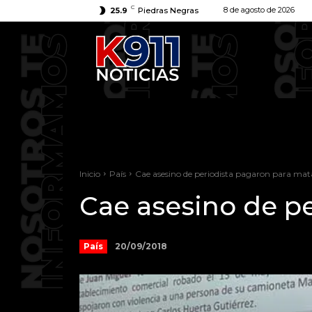
C
8 de agosto de 2026
25.9
Piedras Negras
Inicio
País
Cae asesino de periodista pagaron para mat
Cae asesino de pe
20/09/2018
País