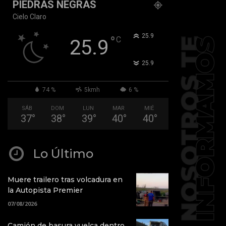
PIEDRAS NEGRAS
Cielo Claro
°
25.9
°
C
25.9
°
25.9
74 %
5kmh
6 %
SÁB
DOM
LUN
MAR
MIÉ
37
°
38
°
39
°
40
°
40
°
Lo Último
Muere trailero tras volcadura en
la Autopista Premier
07/08/2026
Camión de basura vuelca dentro