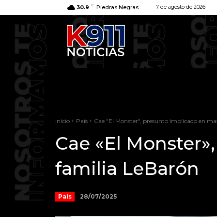
C
7 de agosto de 2026
30.9
Piedras Negras
Inicio
País
Cae "El Monster", presunto implicado en mas
Cae «El Monster»,
familia LeBarón
28/07/2025
País