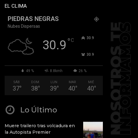
EL CLIMA
PIEDRAS NEGRAS
Nubes Dispersas
°
30.9
°
C
30.9
°
30.9
49 %
8.8kmh
26 %
SÁB
DOM
LUN
MAR
MIÉ
37
°
38
°
39
°
40
°
40
°
Lo Último
Muere trailero tras volcadura en
la Autopista Premier