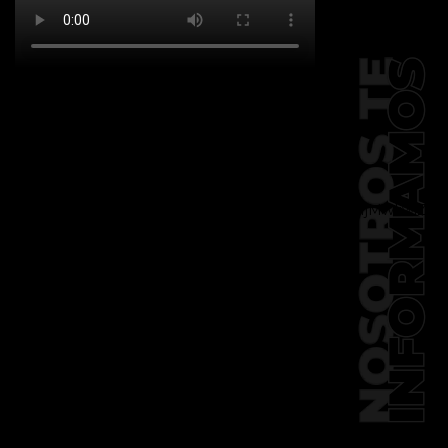
[td_block_social_counter
facebook="k911noticias" twitter="k911noticias"
instagram="k911_noticias" style="style5 td-
social-boxed"
tdc_css="eyJhbGwiOnsibWFyZ2luLWJvdHRvbSI6IjMwIiwiZGlz
f_header_font_family="394"
f_counters_font_family="394"
f_network_font_family="394"
f_btn_font_family="394"
custom_title="PERMANECE INFORMADO"
block_template_id="td_block_template_2"
header_text_color="#ffffff"
accent_text_color="#ffffff"
tiktok="@k911noticias"
youtube="channel/UCZ12WK7_ZD-
QGd6OthAPD9Q"]