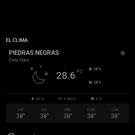
f_network_font_family="394" f_btn_font_family="394"
custom_title="PERMANECE INFORMADO"
block_template_id="td_block_template_2"
header_text_color="#ffffff" accent_text_color="#ffffff"
tiktok="@k911noticias" youtube="channel/UCZ12WK7_ZD-
QGd6OthAPD9Q"]
EL CLIMA
PIEDRAS NEGRAS
Cielo Claro
°
28.6
°
C
28.6
°
28.6
66 %
9.4kmh
0 %
JUE
VIE
SÁB
DOM
LUN
38
°
38
°
38
°
38
°
38
°