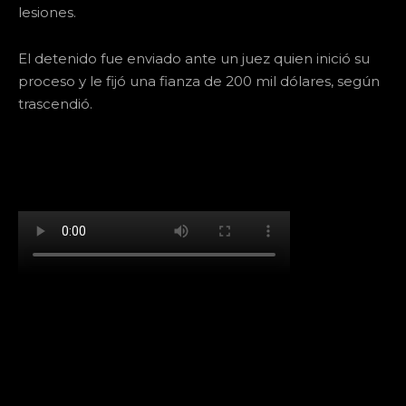
lesiones.
El detenido fue enviado ante un juez quien inició su
proceso y le fijó una fianza de 200 mil dólares, según
trascendió.
[td_block_social_counter facebook="k911noticias"
twitter="k911noticias" instagram="k911_noticias"
style="style5 td-social-boxed"
tdc_css="eyJhbGwiOnsibWFyZ2luLWJvdHRvbSI6IjMwIiwiZGlz
f_header_font_family="394" f_counters_font_family="394"