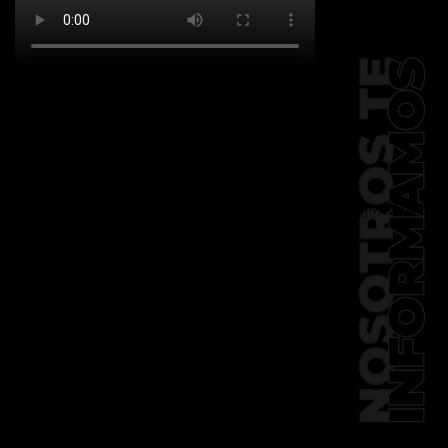
[td_block_social_counter
facebook="k911noticias" twitter="k911noticias"
instagram="k911_noticias" style="style5 td-
social-boxed"
tdc_css="eyJhbGwiOnsibWFyZ2luLWJvdHRvbSI6IjMwIiwiZGlz
f_header_font_family="394"
f_counters_font_family="394"
f_network_font_family="394"
f_btn_font_family="394"
custom_title="PERMANECE INFORMADO"
block_template_id="td_block_template_2"
header_text_color="#ffffff"
accent_text_color="#ffffff"
tiktok="@k911noticias"
youtube="channel/UCZ12WK7_ZD-
QGd6OthAPD9Q"]