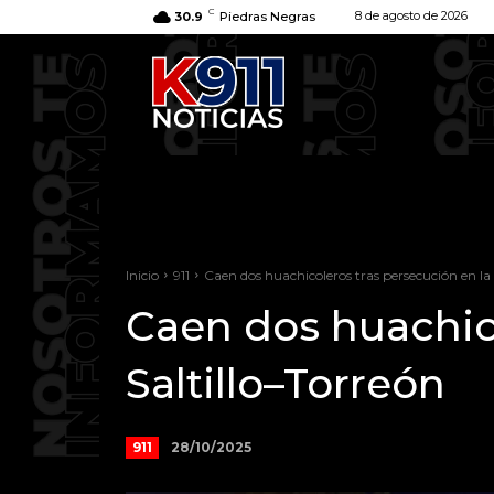
C
8 de agosto de 2026
30.9
Piedras Negras
Inicio
911
Caen dos huachicoleros tras persecución en la 
Caen dos huachico
Saltillo–Torreón
28/10/2025
911