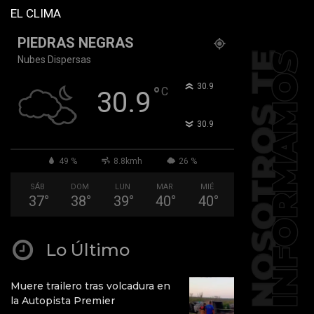
EL CLIMA
PIEDRAS NEGRAS
Nubes Dispersas
°
30.9
°
C
30.9
°
30.9
49 %
8.8kmh
26 %
SÁB
DOM
LUN
MAR
MIÉ
37
°
38
°
39
°
40
°
40
°
Lo Último
Muere trailero tras volcadura en
la Autopista Premier