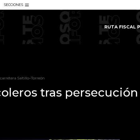
SECCIONES
RUTA FISCAL P
carretera Saltillo–Torreón
leros tras persecución 