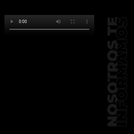
[td_block_social_counter
facebook="k911noticias" twitter="k911noticias"
instagram="k911_noticias" style="style5 td-
social-boxed"
tdc_css="eyJhbGwiOnsibWFyZ2luLWJvdHRvbSI6IjMwIiwiZGlz
f_header_font_family="394"
f_counters_font_family="394"
f_network_font_family="394"
f_btn_font_family="394"
custom_title="PERMANECE INFORMADO"
block_template_id="td_block_template_2"
header_text_color="#ffffff"
accent_text_color="#ffffff"