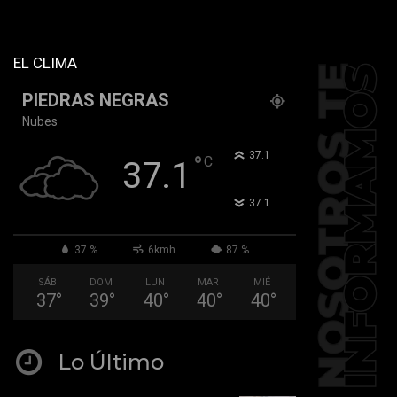
tiktok="@k911noticias"
youtube="channel/UCZ12WK7_ZD-
QGd6OthAPD9Q"]
EL CLIMA
PIEDRAS NEGRAS
Nubes
°
37.1
°
C
37.1
°
37.1
37 %
6kmh
87 %
SÁB
DOM
LUN
MAR
MIÉ
37
°
39
°
40
°
40
°
40
°
Lo Último