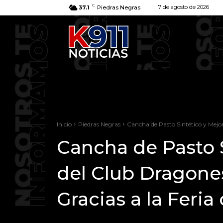
C
7 de agosto de 2026
37.1
Piedras Negras
Inicio
Piedras Negras
Cancha de Pasto Sintético y Mejora
Cancha de Pasto S
del Club Dragone
Gracias a la Feria