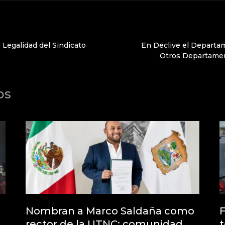
Legalidad del Sindicato
En Declive el Departa
Otros Departamen
os
Nombran a Marco Saldaña como
F
rector de la UTNC; comunidad
t