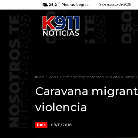
C
9 de agosto de 2026
28.2
Piedras Negras
Inicio
País
Caravana migrante saca la vuelta a Tamauli
Caravana migrante
violencia
09/11/2018
País