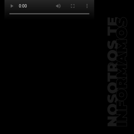
[td_block_social_counter
facebook="k911noticias" twitter="k911noticias"
instagram="k911_noticias" style="style5 td-
social-boxed"
tdc_css="eyJhbGwiOnsibWFyZ2luLWJvdHRvbSI6IjMwIiwiZGlz
f_header_font_family="394"
f_counters_font_family="394"
f_network_font_family="394"
f_btn_font_family="394"
custom_title="PERMANECE INFORMADO"
block_template_id="td_block_template_2"
header_text_color="#ffffff"
accent_text_color="#ffffff"
tiktok="@k911noticias"
youtube="channel/UCZ12WK7_ZD-
QGd6OthAPD9Q"]