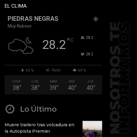
EL CLIMA
PIEDRAS NEGRAS
Muy Nuboso
°
28.2
°
C
28.2
°
28.2
63 %
7kmh
69 %
DOM
LUN
MAR
MIÉ
JUE
38
°
38
°
39
°
40
°
40
°
Lo Último
Muere trailero tras volcadura en
la Autopista Premier