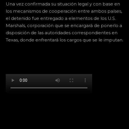
Una vez confirmada su situación legal y con base en
los mecanismos de cooperación entre ambos países,
el detenido fue entregado a elementos de los U.S.
Marshals, corporación que se encargará de ponerlo a
disposición de las autoridades correspondientes en
Texas, donde enfrentará los cargos que se le imputan.
[td_block_social_counter facebook="k911noticias"
twitter="k911noticias" instagram="k911_noticias"
style="style5 td-social-boxed"
tdc_css="eyJhbGwiOnsibWFyZ2luLWJvdHRvbSI6IjMwIiwiZGlz