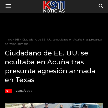
Inicio
911
Ciudadano de EE. UU. se ocultaba en Acuña tras presunta
agresión armada...
Ciudadano de EE. UU. se
ocultaba en Acuña tras
presunta agresión armada
en Texas
25/03/2026
911