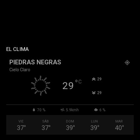
f_header_font_family="394" f_counters_font_family="394"
f_network_font_family="394" f_btn_font_family="394"
custom_title="PERMANECE INFORMADO"
block_template_id="td_block_template_2"
header_text_color="#ffffff" accent_text_color="#ffffff"
tiktok="@k911noticias" youtube="channel/UCZ12WK7_ZD-
QGd6OthAPD9Q"]
EL CLIMA
PIEDRAS NEGRAS
Cielo Claro
°
29
°
C
29
°
29
70 %
5.9kmh
6 %
VIE
SÁB
DOM
LUN
MAR
37
°
37
°
39
°
39
°
40
°