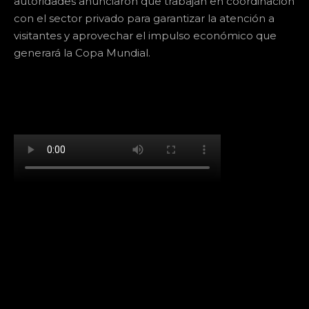
autoridades anunciaron que trabajan en coordinación
con el sector privado para garantizar la atención a
visitantes y aprovechar el impulso económico que
generará la Copa Mundial.
[td_block_social_counter facebook="k911noticias"
twitter="k911noticias" instagram="k911_noticias"
style="style5 td-social-boxed"
tdc_css="eyJhbGwiOnsibWFyZ2luLWJvdHRvbSI6IjMwIiwiZGlz
f_header_font_family="394" f_counters_font_family="394"
f_network_font_family="394" f_btn_font_family="394"
custom_title="PERMANECE INFORMADO"