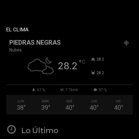
block_template_id="td_block_template_2"
header_text_color="#ffffff" accent_text_color="#ffffff"
tiktok="@k911noticias" youtube="channel/UCZ12WK7_ZD-
QGd6OthAPD9Q"]
EL CLIMA
PIEDRAS NEGRAS
Nubes
°
28.2
°
C
28.2
°
28.2
67 %
7.7kmh
87 %
LUN
MAR
MIÉ
JUE
VIE
38
°
39
°
40
°
40
°
40
°
Lo Último