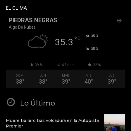
QGd6OthAPD9Q"]
EL CLIMA
PIEDRAS NEGRAS
Algo De Nubes
°
35.3
°
C
35.3
°
35.3
39 %
4.8kmh
22 %
DOM
LUN
MAR
MIÉ
JUE
38
°
38
°
39
°
40
°
39
°
Lo Último
Muere trailero tras volcadura en la Autopista
Premier