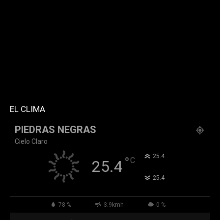
twitter="k911noticias" instagram="k911_noticias"
style="style5 td-social-boxed"
tdc_css="eyJhbGwiOnsibWFyZ2luLWJvdHRvbSI6IjMwIiwiZGlz
f_header_font_family="394" f_counters_font_family="394"
f_network_font_family="394" f_btn_font_family="394"
custom_title="PERMANECE INFORMADO"
block_template_id="td_block_template_2"
header_text_color="#ffffff" accent_text_color="#ffffff"
tiktok="@k911noticias" youtube="channel/UCZ12WK7_ZD-
QGd6OthAPD9Q"]
EL CLIMA
PIEDRAS NEGRAS
Cielo Claro
°
25.4
°
C
25.4
°
25.4
78 %
3.9kmh
0 %