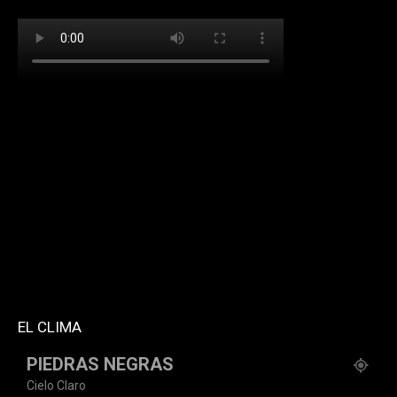
[td_block_social_counter facebook="k911noticias"
twitter="k911noticias" instagram="k911_noticias"
style="style5 td-social-boxed"
tdc_css="eyJhbGwiOnsibWFyZ2luLWJvdHRvbSI6IjMwIiwiZGlz
f_header_font_family="394" f_counters_font_family="394"
f_network_font_family="394" f_btn_font_family="394"
custom_title="PERMANECE INFORMADO"
block_template_id="td_block_template_2"
header_text_color="#ffffff" accent_text_color="#ffffff"
tiktok="@k911noticias" youtube="channel/UCZ12WK7_ZD-
QGd6OthAPD9Q"]
EL CLIMA
PIEDRAS NEGRAS
Cielo Claro