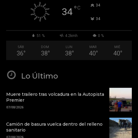
°
34
°
C
34
°
34
51 %
4.2kmh
0 %
SÁB
DOM
LUN
MAR
MIÉ
36
°
38
°
38
°
40
°
40
°
Lo Último
Muere trailero tras volcadura en la Autopista
Premier
07/08/2026
Camión de basura vuelca dentro del relleno
sanitario
07/08/2026