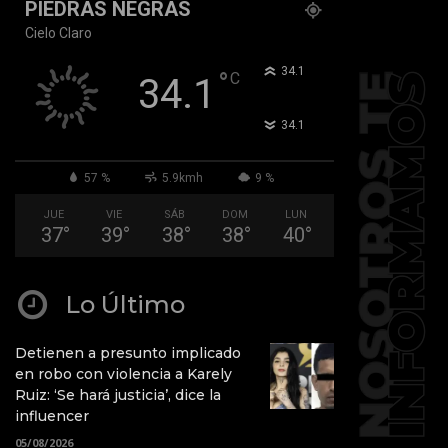
PIEDRAS NEGRAS
Cielo Claro
°
34.1
°
C
34.1
°
34.1
57 %
5.9kmh
9 %
JUE
VIE
SÁB
DOM
LUN
37
°
39
°
38
°
38
°
40
°
Lo Último
Detienen a presunto implicado
en robo con violencia a Karely
Ruiz: ‘Se hará justicia’, dice la
influencer
05/08/2026