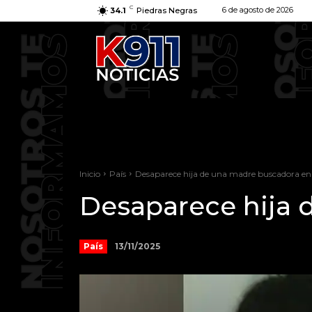
C
6 de agosto de 2026
34.1
Piedras Negras
Inicio
País
Desaparece hija de una madre buscadora en
Desaparece hija 
13/11/2025
País