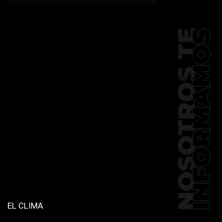
[td_block_social_counter
facebook="k911noticias" twitter="k911noticias"
instagram="k911_noticias" style="style5 td-
social-boxed"
tdc_css="eyJhbGwiOnsibWFyZ2luLWJvdHRvbSI6IjMwIiwiZGlz
f_header_font_family="394"
f_counters_font_family="394"
f_network_font_family="394"
f_btn_font_family="394"
custom_title="PERMANECE INFORMADO"
block_template_id="td_block_template_2"
header_text_color="#ffffff"
accent_text_color="#ffffff"
tiktok="@k911noticias"
youtube="channel/UCZ12WK7_ZD-
QGd6OthAPD9Q"]
EL CLIMA