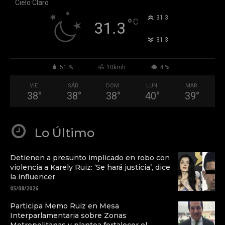
Cielo Claro
°
31.3
°
C
31.3
°
31.3
51 %
10kmh
4 %
VIE
SÁB
DOM
LUN
MAR
38
°
38
°
38
°
40
°
39
°
Lo Último
Detienen a presunto implicado en robo con
violencia a Karely Ruiz: ‘Se hará justicia’, dice
la influencer
05/08/2026
Participa Memo Ruiz en Mesa
Interparlamentaria sobre Zonas