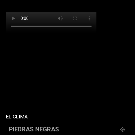
[td_block_social_counter facebook="k911noticias"
twitter="k911noticias" instagram="k911_noticias"
style="style5 td-social-boxed"
tdc_css="eyJhbGwiOnsibWFyZ2luLWJvdHRvbSI6IjMwIiwiZGlz
f_header_font_family="394" f_counters_font_family="394"
f_network_font_family="394" f_btn_font_family="394"
custom_title="PERMANECE INFORMADO"
block_template_id="td_block_template_2"
header_text_color="#ffffff" accent_text_color="#ffffff"
tiktok="@k911noticias" youtube="channel/UCZ12WK7_ZD-
QGd6OthAPD9Q"]
EL CLIMA
PIEDRAS NEGRAS