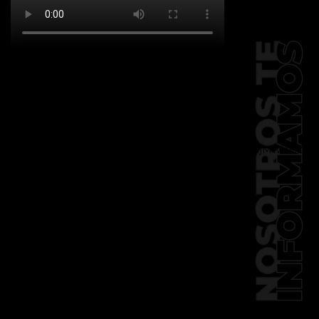
[td_block_social_counter
facebook="k911noticias" twitter="k911noticias"
instagram="k911_noticias" style="style5 td-
social-boxed"
tdc_css="eyJhbGwiOnsibWFyZ2luLWJvdHRvbSI6IjMwIiwiZGlz
f_header_font_family="394"
f_counters_font_family="394"
f_network_font_family="394"
f_btn_font_family="394"
custom_title="PERMANECE INFORMADO"
block_template_id="td_block_template_2"
header_text_color="#ffffff"
accent_text_color="#ffffff"
tiktok="@k911noticias"
youtube="channel/UCZ12WK7_ZD-
QGd6OthAPD9Q"]