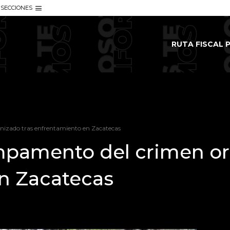
SECCIONES
RUTA FISCAL P
izado tras enfrentamiento en Zacatecas
pamento del crimen org
n Zacatecas