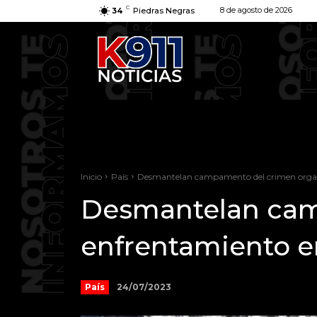
C
8 de agosto de 2026
34
Piedras Negras
Inicio
País
Desmantelan campamento del crimen organ
Desmantelan cam
enfrentamiento e
24/07/2023
País