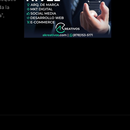
a la
”,