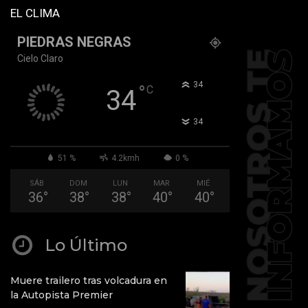
EL CLIMA
PIEDRAS NEGRAS
Cielo Claro
°
34
°
C
34
°
34
51 %
4.2kmh
0 %
SÁB
DOM
LUN
MAR
MIÉ
36
°
38
°
38
°
40
°
40
°
Lo Último
Muere trailero tras volcadura en
la Autopista Premier