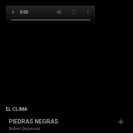
[td_block_social_counter facebook="k911noticias"
twitter="k911noticias" instagram="k911_noticias"
style="style5 td-social-boxed"
tdc_css="eyJhbGwiOnsibWFyZ2luLWJvdHRvbSI6IjMwIiwiZGlz
f_header_font_family="394" f_counters_font_family="394"
f_network_font_family="394" f_btn_font_family="394"
custom_title="PERMANECE INFORMADO"
block_template_id="td_block_template_2"
header_text_color="#ffffff" accent_text_color="#ffffff"
tiktok="@k911noticias" youtube="channel/UCZ12WK7_ZD-
QGd6OthAPD9Q"]
EL CLIMA
PIEDRAS NEGRAS
Nubes Dispersas