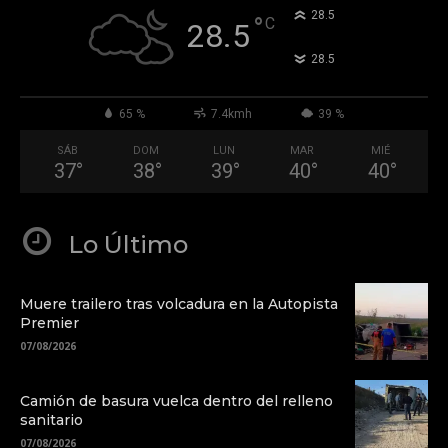
°
28.5
°
C
28.5
°
28.5
65 %
7.4kmh
39 %
SÁB
DOM
LUN
MAR
MIÉ
37
°
38
°
39
°
40
°
40
°
Lo Último
Muere trailero tras volcadura en la Autopista
Premier
07/08/2026
Camión de basura vuelca dentro del relleno
sanitario
07/08/2026