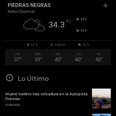
PIEDRAS NEGRAS
Nubes Dispersas
°
34.3
°
C
34.3
°
34.3
52 %
4.8kmh
33 %
LUN
MAR
MIÉ
JUE
VIE
37
°
39
°
40
°
40
°
40
°
Lo Último
Muere trailero tras volcadura en la Autopista
Premier
07/08/2026