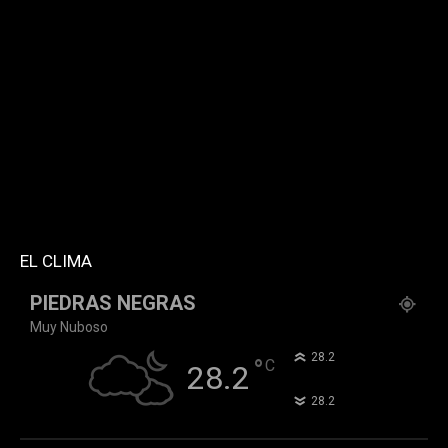
[td_block_social_counter facebook="k911noticias"
twitter="k911noticias" instagram="k911_noticias"
style="style5 td-social-boxed"
tdc_css="eyJhbGwiOnsibWFyZ2luLWJvdHRvbSI6IjMwIiwiZGlz
f_header_font_family="394" f_counters_font_family="394"
f_network_font_family="394" f_btn_font_family="394"
custom_title="PERMANECE INFORMADO"
block_template_id="td_block_template_2"
header_text_color="#ffffff" accent_text_color="#ffffff"
tiktok="@k911noticias" youtube="channel/UCZ12WK7_ZD-
QGd6OthAPD9Q"]
EL CLIMA
PIEDRAS NEGRAS
Muy Nuboso
°
28.2
°
C
28.2
°
28.2