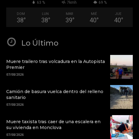
63 %
7kmh
69 %
DOM
LUN
MAR
MIÉ
JUE
38
°
38
°
39
°
40
°
40
°
Lo Último
Muere trailero tras volcadura en la Autopista
Premier
07/08/2026
Camión de basura vuelca dentro del relleno
sanitario
07/08/2026
Muere taxista tras caer de una escalera en
su vivienda en Monclova
07/08/2026