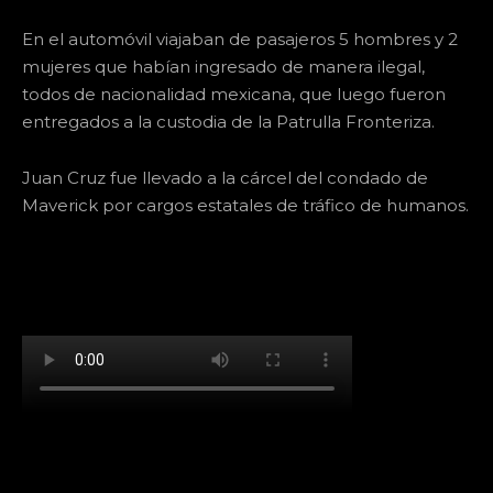
En el automóvil viajaban de pasajeros 5 hombres y 2
mujeres que habían ingresado de manera ilegal,
todos de nacionalidad mexicana, que luego fueron
entregados a la custodia de la Patrulla Fronteriza.
Juan Cruz fue llevado a la cárcel del condado de
Maverick por cargos estatales de tráfico de humanos.
[td_block_social_counter facebook="k911noticias"
twitter="k911noticias" instagram="k911_noticias"