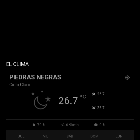
style="style5 td-social-boxed"
tdc_css="eyJhbGwiOnsibWFyZ2luLWJvdHRvbSI6IjMwIiwiZGlz
f_header_font_family="394" f_counters_font_family="394"
f_network_font_family="394" f_btn_font_family="394"
custom_title="PERMANECE INFORMADO"
block_template_id="td_block_template_2"
header_text_color="#ffffff" accent_text_color="#ffffff"
tiktok="@k911noticias" youtube="channel/UCZ12WK7_ZD-
QGd6OthAPD9Q"]
EL CLIMA
PIEDRAS NEGRAS
Cielo Claro
°
26.7
°
C
26.7
°
26.7
70 %
6.9kmh
0 %
JUE
VIE
SÁB
DOM
LUN