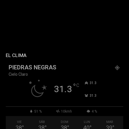
tdc_css="eyJhbGwiOnsibWFyZ2luLWJvdHRvbSI6IjMwIiwiZGlz
f_header_font_family="394" f_counters_font_family="394"
f_network_font_family="394" f_btn_font_family="394"
custom_title="PERMANECE INFORMADO"
block_template_id="td_block_template_2"
header_text_color="#ffffff" accent_text_color="#ffffff"
tiktok="@k911noticias" youtube="channel/UCZ12WK7_ZD-
QGd6OthAPD9Q"]
EL CLIMA
PIEDRAS NEGRAS
Cielo Claro
°
31.3
°
C
31.3
°
31.3
51 %
10kmh
4 %
VIE
SÁB
DOM
LUN
MAR
38
°
38
°
38
°
40
°
39
°