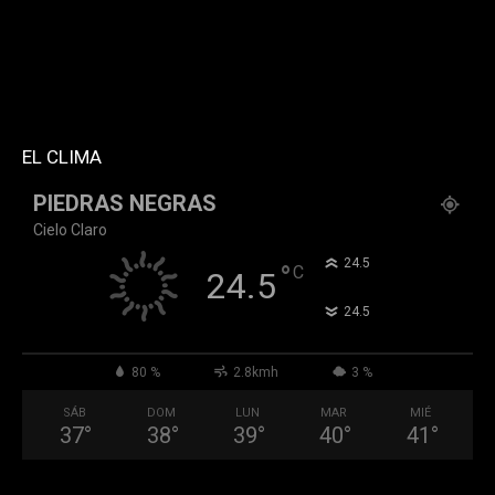
f_network_font_family="394" f_btn_font_family="394"
custom_title="PERMANECE INFORMADO"
block_template_id="td_block_template_2"
header_text_color="#ffffff" accent_text_color="#ffffff"
tiktok="@k911noticias" youtube="channel/UCZ12WK7_ZD-
QGd6OthAPD9Q"]
EL CLIMA
PIEDRAS NEGRAS
Cielo Claro
°
24.5
°
C
24.5
°
24.5
80 %
2.8kmh
3 %
SÁB
DOM
LUN
MAR
MIÉ
37
°
38
°
39
°
40
°
41
°