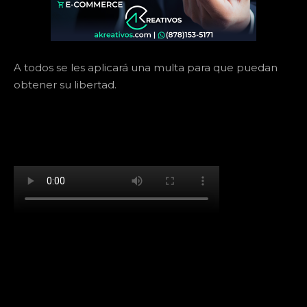
A todos se les aplicará una multa para que puedan
obtener su libertad.
[td_block_social_counter facebook="k911noticias"
twitter="k911noticias" instagram="k911_noticias"
style="style5 td-social-boxed"
tdc_css="eyJhbGwiOnsibWFyZ2luLWJvdHRvbSI6IjMwIiwiZGlz
f_header_font_family="394" f_counters_font_family="394"