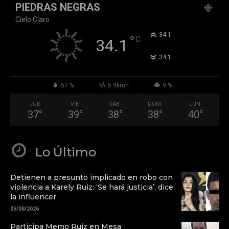
PIEDRAS NEGRAS
Cielo Claro
°
34.1
°
C
34.1
°
34.1
57 %
5.9kmh
9 %
JUE
VIE
SÁB
DOM
LUN
37
°
39
°
38
°
38
°
40
°
Lo Último
Detienen a presunto implicado en robo con
violencia a Karely Ruiz: ‘Se hará justicia’, dice
la influencer
05/08/2026
Participa Memo Ruiz en Mesa