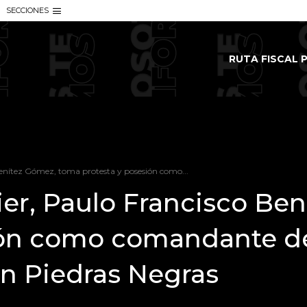
SECCIONES
RUTA FISCAL P
Benítez Gómez, toma protesta y posesión como...
ier, Paulo Francisco Be
ión como comandante de
en Piedras Negras