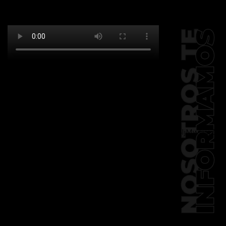
[td_block_social_counter
facebook="k911noticias" twitter="k911noticias"
instagram="k911_noticias" style="style5 td-
social-boxed"
tdc_css="eyJhbGwiOnsibWFyZ2luLWJvdHRvbSI6IjMwIiwiZGlz
f_header_font_family="394"
f_counters_font_family="394"
f_network_font_family="394"
f_btn_font_family="394"
custom_title="PERMANECE INFORMADO"
block_template_id="td_block_template_2"
header_text_color="#ffffff"
accent_text_color="#ffffff"