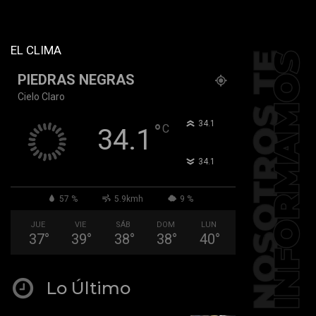
tiktok="@k911noticias"
youtube="channel/UCZ12WK7_ZD-
QGd6OthAPD9Q"]
EL CLIMA
PIEDRAS NEGRAS
Cielo Claro
°
34.1
°
C
34.1
°
34.1
57 %
5.9kmh
9 %
JUE
VIE
SÁB
DOM
LUN
37
°
39
°
38
°
38
°
40
°
Lo Último