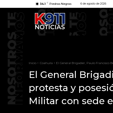
C
6 de agosto de 2026
34.1
Piedras Negras
Inicio
Coahuila
El General Brigadier, Paulo Francisco 
El General Brigad
protesta y poses
Militar con sede 