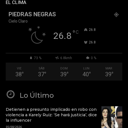
EL CLIMA
PIEDRAS NEGRAS
Cielo Claro
°
26.8
°
C
26.8
°
26.8
73 %
6.8kmh
0 %
VIE
SÁB
DOM
LUN
MAR
38
°
37
°
39
°
40
°
39
°
Lo Último
Detienen a presunto implicado en robo con
violencia a Karely Ruiz: ‘Se hará justicia’, dice
la influencer
05/08/2026