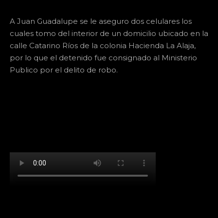
A Juan Guadalupe se le aseguro dos celulares los
cuales tomo del interior de un domicilio ubicado en la
calle Catarino Ríos de la colonia Hacienda La Alaja,
por lo que el detenido fue consignado al Ministerio
Publico por el delito de robo.
[td_block_social_counter facebook="k911noticias"
twitter="k911noticias" instagram="k911_noticias"