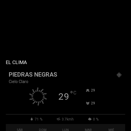
style="style5 td-social-boxed"
tdc_css="eyJhbGwiOnsibWFyZ2luLWJvdHRvbSI6IjMwIiwiZGlz
f_header_font_family="394" f_counters_font_family="394"
f_network_font_family="394" f_btn_font_family="394"
custom_title="PERMANECE INFORMADO"
block_template_id="td_block_template_2"
header_text_color="#ffffff" accent_text_color="#ffffff"
tiktok="@k911noticias" youtube="channel/UCZ12WK7_ZD-
QGd6OthAPD9Q"]
EL CLIMA
PIEDRAS NEGRAS
Cielo Claro
°
29
°
C
29
°
29
71 %
3.7kmh
0 %
SÁB
DOM
LUN
MAR
MIÉ