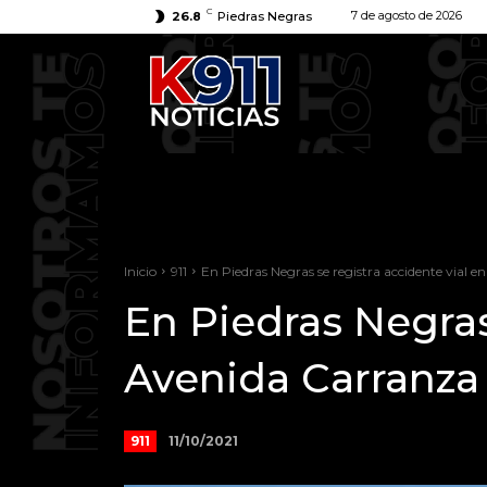
C
7 de agosto de 2026
26.8
Piedras Negras
Inicio
911
En Piedras Negras se registra accidente vial en 
En Piedras Negras
Avenida Carranza
11/10/2021
911