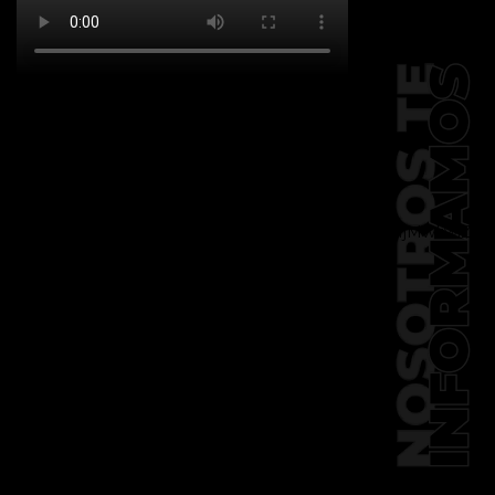
[td_block_social_counter
facebook="k911noticias" twitter="k911noticias"
instagram="k911_noticias" style="style5 td-
social-boxed"
tdc_css="eyJhbGwiOnsibWFyZ2luLWJvdHRvbSI6IjMwIiwiZGlz
f_header_font_family="394"
f_counters_font_family="394"
f_network_font_family="394"
f_btn_font_family="394"
custom_title="PERMANECE INFORMADO"
block_template_id="td_block_template_2"
header_text_color="#ffffff"
accent_text_color="#ffffff"
tiktok="@k911noticias"
youtube="channel/UCZ12WK7_ZD-
QGd6OthAPD9Q"]