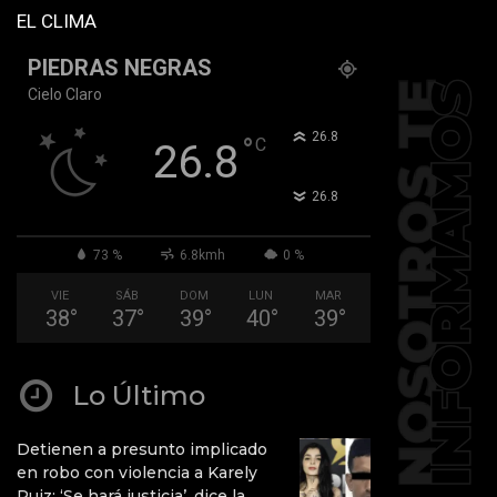
EL CLIMA
PIEDRAS NEGRAS
Cielo Claro
°
26.8
°
C
26.8
°
26.8
73 %
6.8kmh
0 %
VIE
SÁB
DOM
LUN
MAR
38
°
37
°
39
°
40
°
39
°
Lo Último
Detienen a presunto implicado
en robo con violencia a Karely
Ruiz: ‘Se hará justicia’, dice la