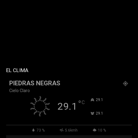
twitter="k911noticias" instagram="k911_noticias"
style="style5 td-social-boxed"
tdc_css="eyJhbGwiOnsibWFyZ2luLWJvdHRvbSI6IjMwIiwiZGlz
f_header_font_family="394" f_counters_font_family="394"
f_network_font_family="394" f_btn_font_family="394"
custom_title="PERMANECE INFORMADO"
block_template_id="td_block_template_2"
header_text_color="#ffffff" accent_text_color="#ffffff"
tiktok="@k911noticias" youtube="channel/UCZ12WK7_ZD-
QGd6OthAPD9Q"]
EL CLIMA
PIEDRAS NEGRAS
Cielo Claro
°
29.1
°
C
29.1
°
29.1
73 %
5.6kmh
10 %