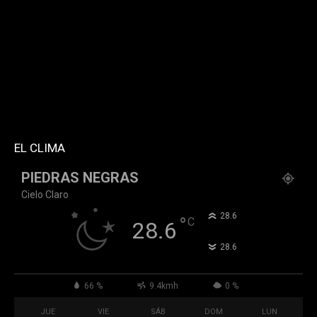
style="style5 td-social-boxed"
tdc_css="eyJhbGwiOnsibWFyZ2luLWJvdHRvbSI6IjMwIiwiZGlz
f_header_font_family="394" f_counters_font_family="394"
f_network_font_family="394" f_btn_font_family="394"
custom_title="PERMANECE INFORMADO"
block_template_id="td_block_template_2"
header_text_color="#ffffff" accent_text_color="#ffffff"
tiktok="@k911noticias" youtube="channel/UCZ12WK7_ZD-
QGd6OthAPD9Q"]
EL CLIMA
PIEDRAS NEGRAS
Cielo Claro
°
28.6
°
C
28.6
°
28.6
66 %
9.4kmh
0 %
JUE
VIE
SÁB
DOM
LUN