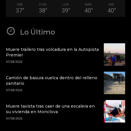
SÁB
DOM
LUN
MAR
MIÉ
37
°
38
°
39
°
40
°
40
°
Lo Último
Muere trailero tras volcadura en la Autopista
Premier
07/08/2026
Camión de basura vuelca dentro del relleno
sanitario
07/08/2026
Muere taxista tras caer de una escalera en
su vivienda en Monclova
07/08/2026