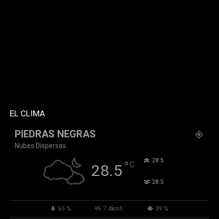
twitter="k911noticias" instagram="k911_noticias"
style="style5 td-social-boxed"
tdc_css="eyJhbGwiOnsibWFyZ2luLWJvdHRvbSI6IjMwIiwiZGlz
f_header_font_family="394" f_counters_font_family="394"
f_network_font_family="394" f_btn_font_family="394"
custom_title="PERMANECE INFORMADO"
block_template_id="td_block_template_2"
header_text_color="#ffffff" accent_text_color="#ffffff"
tiktok="@k911noticias" youtube="channel/UCZ12WK7_ZD-
QGd6OthAPD9Q"]
EL CLIMA
PIEDRAS NEGRAS
Nubes Dispersas
°
28.5
°
C
28.5
°
28.5
65 %
7.4kmh
39 %