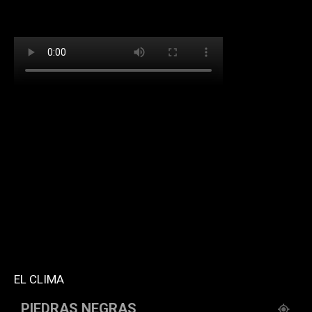
[td_block_social_counter facebook="k911noticias"
twitter="k911noticias" instagram="k911_noticias"
style="style5 td-social-boxed"
tdc_css="eyJhbGwiOnsibWFyZ2luLWJvdHRvbSI6IjMwIiwiZGlz
f_header_font_family="394" f_counters_font_family="394"
f_network_font_family="394" f_btn_font_family="394"
custom_title="PERMANECE INFORMADO"
block_template_id="td_block_template_2"
header_text_color="#ffffff" accent_text_color="#ffffff"
tiktok="@k911noticias" youtube="channel/UCZ12WK7_ZD-
QGd6OthAPD9Q"]
EL CLIMA
PIEDRAS NEGRAS