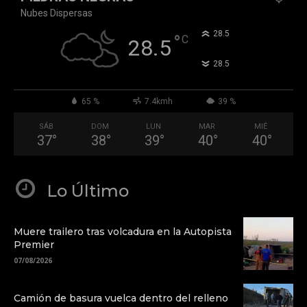
Nubes Dispersas
°
28.5
°
C
28.5
°
28.5
65 %
7.4kmh
39 %
SÁB
DOM
LUN
MAR
MIÉ
37
°
38
°
39
°
40
°
40
°
Lo Último
Muere trailero tras volcadura en la Autopista
Premier
07/08/2026
Camión de basura vuelca dentro del relleno