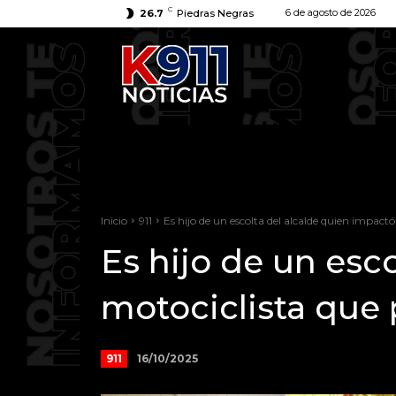
C
6 de agosto de 2026
26.7
Piedras Negras
Inicio
911
Es hijo de un escolta del alcalde quien impactó 
Es hijo de un esc
motociclista que 
16/10/2025
911