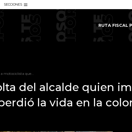
SECCIONES
RUTA FISCAL P
a motociclista que...
olta del alcalde quien i
perdió la vida en la co