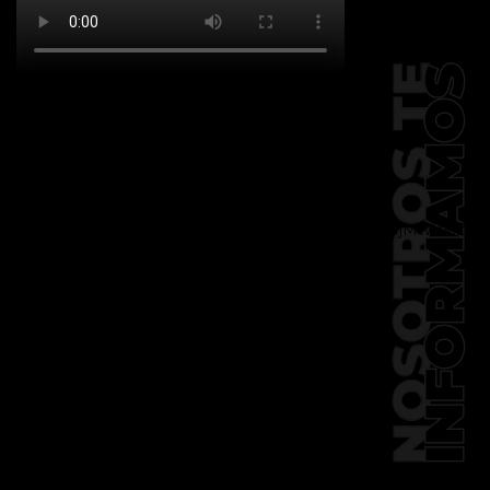
[td_block_social_counter
facebook="k911noticias" twitter="k911noticias"
instagram="k911_noticias" style="style5 td-
social-boxed"
tdc_css="eyJhbGwiOnsibWFyZ2luLWJvdHRvbSI6IjMwIiwiZGlz
f_header_font_family="394"
f_counters_font_family="394"
f_network_font_family="394"
f_btn_font_family="394"
custom_title="PERMANECE INFORMADO"
block_template_id="td_block_template_2"
header_text_color="#ffffff"
accent_text_color="#ffffff"
tiktok="@k911noticias"
youtube="channel/UCZ12WK7_ZD-
QGd6OthAPD9Q"]