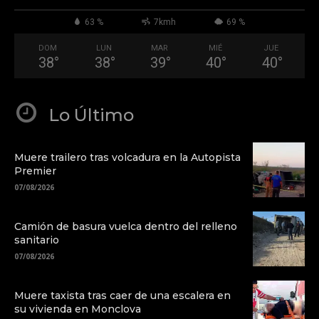
63 %
7kmh
69 %
DOM
LUN
MAR
MIÉ
JUE
38
°
38
°
39
°
40
°
40
°
Lo Último
Muere trailero tras volcadura en la Autopista
Premier
07/08/2026
Camión de basura vuelca dentro del relleno
sanitario
07/08/2026
Muere taxista tras caer de una escalera en
su vivienda en Monclova