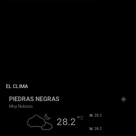
[td_block_social_counter facebook="k911noticias"
twitter="k911noticias" instagram="k911_noticias"
style="style5 td-social-boxed"
tdc_css="eyJhbGwiOnsibWFyZ2luLWJvdHRvbSI6IjMwIiwiZGlz
f_header_font_family="394" f_counters_font_family="394"
f_network_font_family="394" f_btn_font_family="394"
custom_title="PERMANECE INFORMADO"
block_template_id="td_block_template_2"
header_text_color="#ffffff" accent_text_color="#ffffff"
tiktok="@k911noticias" youtube="channel/UCZ12WK7_ZD-
QGd6OthAPD9Q"]
EL CLIMA
PIEDRAS NEGRAS
Muy Nuboso
°
28.2
°
C
28.2
°
28.2