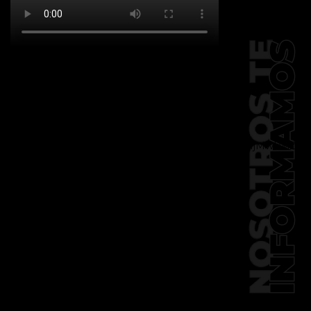
[td_block_social_counter
facebook="k911noticias" twitter="k911noticias"
instagram="k911_noticias" style="style5 td-
social-boxed"
tdc_css="eyJhbGwiOnsibWFyZ2luLWJvdHRvbSI6IjMwIiwiZGlz
f_header_font_family="394"
f_counters_font_family="394"
f_network_font_family="394"
f_btn_font_family="394"
custom_title="PERMANECE INFORMADO"
block_template_id="td_block_template_2"
header_text_color="#ffffff"
accent_text_color="#ffffff"
tiktok="@k911noticias"
youtube="channel/UCZ12WK7_ZD-
QGd6OthAPD9Q"]