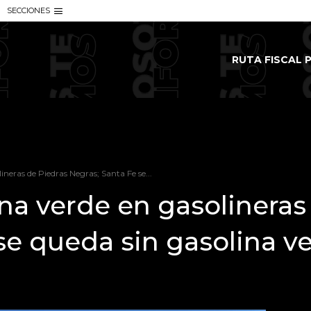
SECCIONES
RUTA FISCAL P
ineras de Piedras Negras; Santa Fe se...
na verde en gasolineras
se queda sin gasolina v