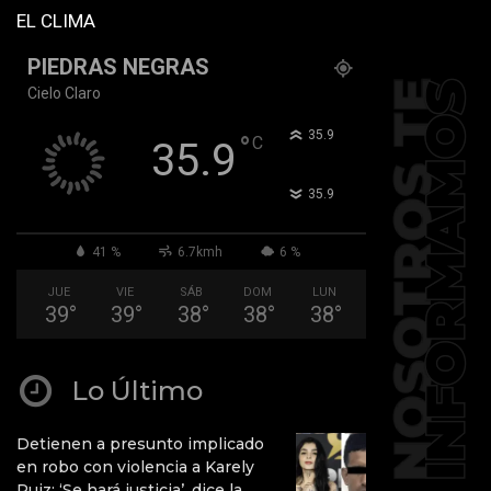
EL CLIMA
PIEDRAS NEGRAS
Cielo Claro
°
35.9
°
C
35.9
°
35.9
41 %
6.7kmh
6 %
JUE
VIE
SÁB
DOM
LUN
39
°
39
°
38
°
38
°
38
°
Lo Último
Detienen a presunto implicado
en robo con violencia a Karely
Ruiz: ‘Se hará justicia’, dice la