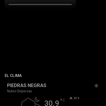
[td_block_social_counter facebook="k911noticias"
twitter="k911noticias" instagram="k911_noticias"
style="style5 td-social-boxed"
tdc_css="eyJhbGwiOnsibWFyZ2luLWJvdHRvbSI6IjMwIiwiZGlz
f_header_font_family="394" f_counters_font_family="394"
f_network_font_family="394" f_btn_font_family="394"
custom_title="PERMANECE INFORMADO"
block_template_id="td_block_template_2"
header_text_color="#ffffff" accent_text_color="#ffffff"
tiktok="@k911noticias" youtube="channel/UCZ12WK7_ZD-
QGd6OthAPD9Q"]
EL CLIMA
PIEDRAS NEGRAS
Nubes Dispersas
°
30.9
°
C
30.9