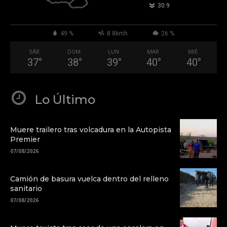
°
30.9
49 %
8.8kmh
26 %
SÁB
DOM
LUN
MAR
MIÉ
37
°
38
°
39
°
40
°
40
°
Lo Último
Muere trailero tras volcadura en la Autopista
Premier
07/08/2026
Camión de basura vuelca dentro del relleno
sanitario
07/08/2026