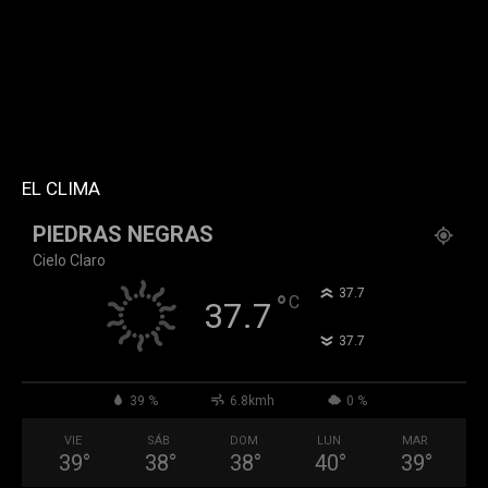
tdc_css="eyJhbGwiOnsibWFyZ2luLWJvdHRvbSI6IjMwIiwiZGlz
f_header_font_family="394" f_counters_font_family="394"
f_network_font_family="394" f_btn_font_family="394"
custom_title="PERMANECE INFORMADO"
block_template_id="td_block_template_2"
header_text_color="#ffffff" accent_text_color="#ffffff"
tiktok="@k911noticias" youtube="channel/UCZ12WK7_ZD-
QGd6OthAPD9Q"]
EL CLIMA
PIEDRAS NEGRAS
Cielo Claro
°
37.7
°
C
37.7
°
37.7
39 %
6.8kmh
0 %
VIE
SÁB
DOM
LUN
MAR
39
°
38
°
38
°
40
°
39
°