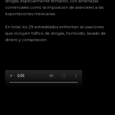
drogas, especialmente fentanilo, con amenazas
comerciales como la imposición de aranceles a las
exportaciones mexicanas.
En total, los 29 extraditados enfrentan acusaciones
que incluyen tráfico de drogas, homicidio, lavado de
dinero y conspiración.
[td_block_social_counter facebook="k911noticias"
twitter="k911noticias" instagram="k911_noticias"
style="style5 td-social-boxed"