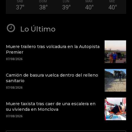
SÁB
DOM
LUN
MAR
MIÉ
37
°
38
°
39
°
40
°
40
°
Lo Último
Muere trailero tras volcadura en la Autopista
Premier
07/08/2026
Camión de basura vuelca dentro del relleno
sanitario
07/08/2026
Muere taxista tras caer de una escalera en
su vivienda en Monclova
07/08/2026