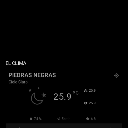
twitter="k911noticias" instagram="k911_noticias"
style="style5 td-social-boxed"
tdc_css="eyJhbGwiOnsibWFyZ2luLWJvdHRvbSI6IjMwIiwiZGlz
f_header_font_family="394" f_counters_font_family="394"
f_network_font_family="394" f_btn_font_family="394"
custom_title="PERMANECE INFORMADO"
block_template_id="td_block_template_2"
header_text_color="#ffffff" accent_text_color="#ffffff"
tiktok="@k911noticias" youtube="channel/UCZ12WK7_ZD-
QGd6OthAPD9Q"]
EL CLIMA
PIEDRAS NEGRAS
Cielo Claro
°
25.9
°
C
25.9
°
25.9
74 %
5kmh
6 %