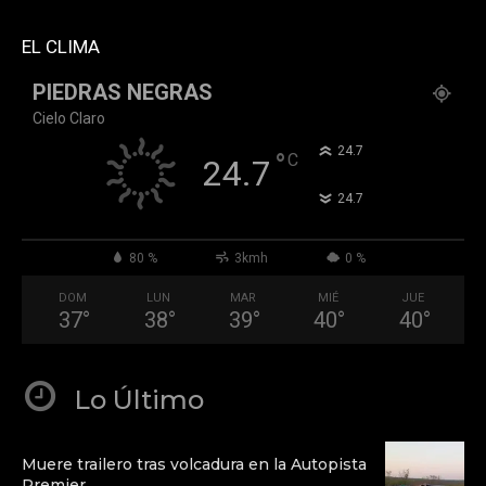
QGd6OthAPD9Q"]
EL CLIMA
PIEDRAS NEGRAS
Cielo Claro
°
24.7
°
C
24.7
°
24.7
80 %
3kmh
0 %
DOM
LUN
MAR
MIÉ
JUE
37
°
38
°
39
°
40
°
40
°
Lo Último
Muere trailero tras volcadura en la Autopista
Premier