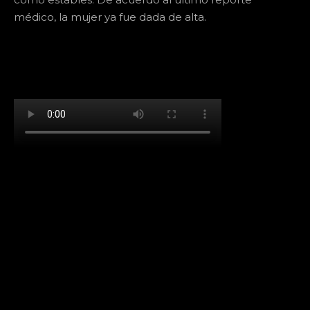
médico, la mujer ya fue dada de alta.
[td_block_social_counter facebook="k911noticias"
twitter="k911noticias" instagram="k911_noticias"
style="style5 td-social-boxed"
tdc_css="eyJhbGwiOnsibWFyZ2luLWJvdHRvbSI6IjMwIiwiZGlz
f_header_font_family="394" f_counters_font_family="394"
f_network_font_family="394" f_btn_font_family="394"
custom_title="PERMANECE INFORMADO"
block_template_id="td_block_template_2"
header_text_color="#ffffff" accent_text_color="#ffffff"
tiktok="@k911noticias" youtube="channel/UCZ12WK7_ZD-