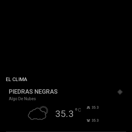
[td_block_social_counter facebook="k911noticias"
twitter="k911noticias" instagram="k911_noticias"
style="style5 td-social-boxed"
tdc_css="eyJhbGwiOnsibWFyZ2luLWJvdHRvbSI6IjMwIiwiZGlz
f_header_font_family="394" f_counters_font_family="394"
f_network_font_family="394" f_btn_font_family="394"
custom_title="PERMANECE INFORMADO"
block_template_id="td_block_template_2"
header_text_color="#ffffff" accent_text_color="#ffffff"
tiktok="@k911noticias" youtube="channel/UCZ12WK7_ZD-
QGd6OthAPD9Q"]
EL CLIMA
PIEDRAS NEGRAS
Algo De Nubes
°
35.3
°
C
35.3
°
35.3