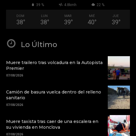
39 %
4.8kmh
22 %
DOM
LUN
MAR
MIÉ
JUE
38
°
38
°
39
°
40
°
39
°
Lo Último
Muere trailero tras volcadura en la Autopista
Premier
07/08/2026
Camión de basura vuelca dentro del relleno
sanitario
07/08/2026
Muere taxista tras caer de una escalera en
su vivienda en Monclova
07/08/2026