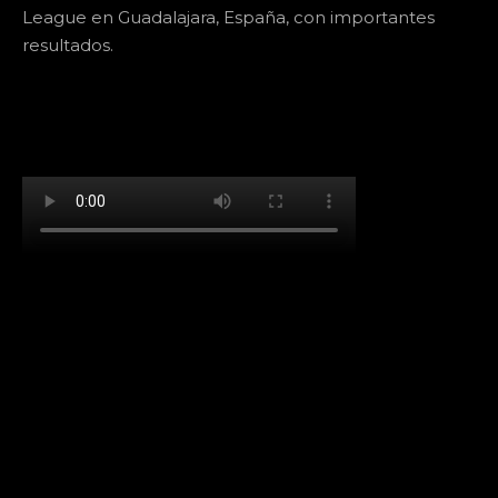
League en Guadalajara, España, con importantes
resultados.
[td_block_social_counter facebook="k911noticias"
twitter="k911noticias" instagram="k911_noticias"
style="style5 td-social-boxed"
tdc_css="eyJhbGwiOnsibWFyZ2luLWJvdHRvbSI6IjMwIiwiZGlz
f_header_font_family="394" f_counters_font_family="394"
f_network_font_family="394" f_btn_font_family="394"
custom_title="PERMANECE INFORMADO"
block_template_id="td_block_template_2"
header_text_color="#ffffff" accent_text_color="#ffffff"