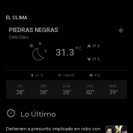
tiktok="@k911noticias" youtube="channel/UCZ12WK7_ZD-
QGd6OthAPD9Q"]
EL CLIMA
PIEDRAS NEGRAS
Cielo Claro
°
31.3
°
C
31.3
°
31.3
51 %
10kmh
4 %
VIE
SÁB
DOM
LUN
MAR
38
°
38
°
38
°
40
°
39
°
Lo Último
Detienen a presunto implicado en robo con