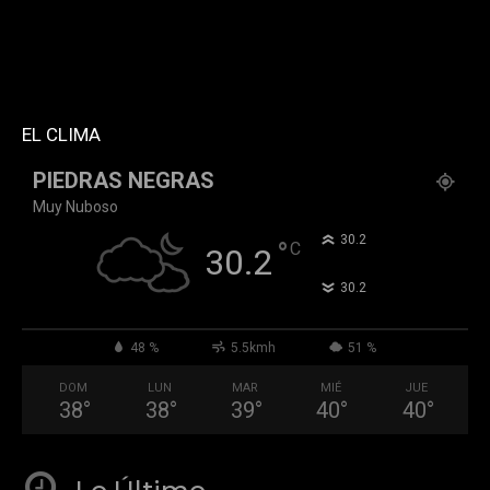
custom_title="PERMANECE INFORMADO"
block_template_id="td_block_template_2"
header_text_color="#ffffff" accent_text_color="#ffffff"
tiktok="@k911noticias" youtube="channel/UCZ12WK7_ZD-
QGd6OthAPD9Q"]
EL CLIMA
PIEDRAS NEGRAS
Muy Nuboso
°
30.2
°
C
30.2
°
30.2
48 %
5.5kmh
51 %
DOM
LUN
MAR
MIÉ
JUE
38
°
38
°
39
°
40
°
40
°