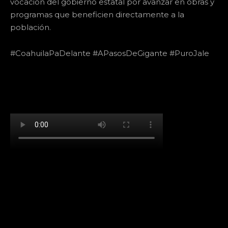
vocación del gobierno estatal por avanzar en obras y
programas que beneficien directamente a la
población.
#CoahuilaPaDelante #APasosDeGigante #PuroJale
[td_block_social_counter facebook="k911noticias"
twitter="k911noticias" instagram="k911_noticias"
style="style5 td-social-boxed"
tdc_css="eyJhbGwiOnsibWFyZ2luLWJvdHRvbSI6IjMwIiwiZGlz
f_header_font_family="394" f_counters_font_family="394"
f_network_font_family="394" f_btn_font_family="394"