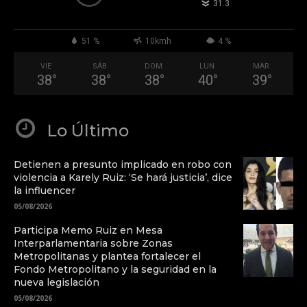
°
31.3
51 %
10kmh
4 %
VIE
SÁB
DOM
LUN
MAR
38
°
38
°
38
°
40
°
39
°
Lo Último
Detienen a presunto implicado en robo con
violencia a Karely Ruiz: ‘Se hará justicia’, dice
la influencer
05/08/2026
Participa Memo Ruiz en Mesa
Interparlamentaria sobre Zonas
Metropolitanas y plantea fortalecer el
Fondo Metropolitano y la seguridad en la
nueva legislación
05/08/2026