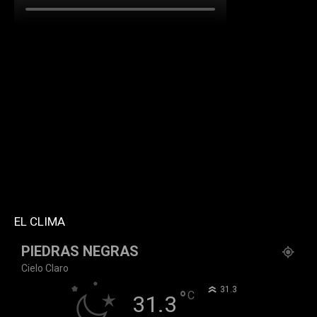
[td_block_social_counter facebook="k911noticias"
twitter="k911noticias" instagram="k911_noticias"
style="style5 td-social-boxed"
tdc_css="eyJhbGwiOnsibWFyZ2luLWJvdHRvbSI6IjMwIiwiZGlz
f_header_font_family="394" f_counters_font_family="394"
f_network_font_family="394" f_btn_font_family="394"
custom_title="PERMANECE INFORMADO"
block_template_id="td_block_template_2"
header_text_color="#ffffff" accent_text_color="#ffffff"
tiktok="@k911noticias" youtube="channel/UCZ12WK7_ZD-
QGd6OthAPD9Q"]
EL CLIMA
PIEDRAS NEGRAS
Cielo Claro
°
31.3
°
C
31.3