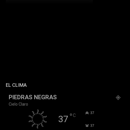
[td_block_social_counter facebook="k911noticias"
twitter="k911noticias" instagram="k911_noticias"
style="style5 td-social-boxed"
tdc_css="eyJhbGwiOnsibWFyZ2luLWJvdHRvbSI6IjMwIiwiZGlz
f_header_font_family="394" f_counters_font_family="394"
f_network_font_family="394" f_btn_font_family="394"
custom_title="PERMANECE INFORMADO"
block_template_id="td_block_template_2"
header_text_color="#ffffff" accent_text_color="#ffffff"
tiktok="@k911noticias" youtube="channel/UCZ12WK7_ZD-
QGd6OthAPD9Q"]
EL CLIMA
PIEDRAS NEGRAS
Cielo Claro
°
37
°
C
37
°
37