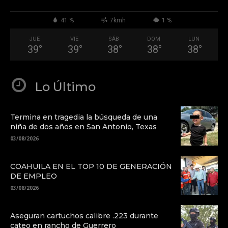
41 %
7kmh
1 %
JUE
VIE
SÁB
DOM
LUN
39
°
39
°
38
°
38
°
38
°
Lo Último
Termina en tragedia la búsqueda de una
niña de dos años en San Antonio, Texas
03/08/2026
COAHUILA EN EL TOP 10 DE GENERACIÓN
DE EMPLEO
03/08/2026
Aseguran cartuchos calibre .223 durante
cateo en rancho de Guerrero