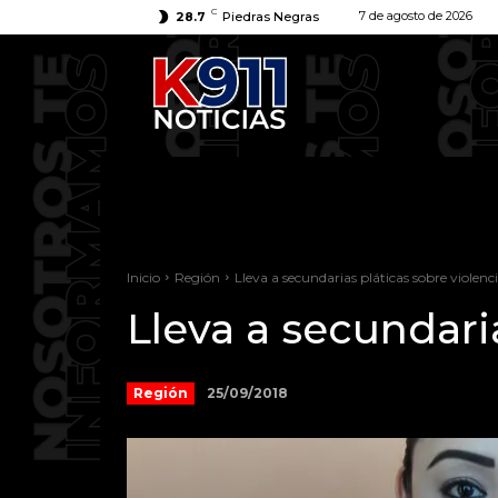
C
7 de agosto de 2026
28.7
Piedras Negras
Inicio
Región
Lleva a secundarias pláticas sobre violenc
Lleva a secundari
25/09/2018
Región