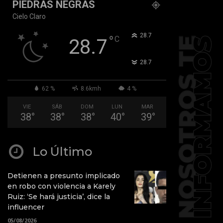
PIEDRAS NEGRAS
Cielo Claro
°
28.7
°
C
28.7
°
28.7
62 %
8.6kmh
4 %
VIE
SÁB
DOM
LUN
MAR
38
°
38
°
38
°
40
°
39
°
Lo Último
Detienen a presunto implicado
en robo con violencia a Karely
Ruiz: ‘Se hará justicia’, dice la
influencer
05/08/2026