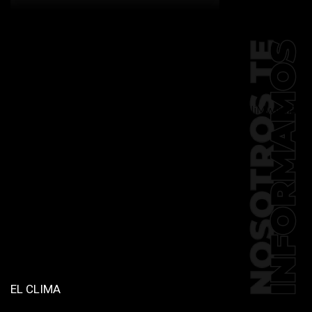
[td_block_social_counter
facebook="k911noticias" twitter="k911noticias"
instagram="k911_noticias" style="style5 td-
social-boxed"
tdc_css="eyJhbGwiOnsibWFyZ2luLWJvdHRvbSI6IjMwIiwiZGlz
f_header_font_family="394"
f_counters_font_family="394"
f_network_font_family="394"
f_btn_font_family="394"
custom_title="PERMANECE INFORMADO"
block_template_id="td_block_template_2"
header_text_color="#ffffff"
accent_text_color="#ffffff"
tiktok="@k911noticias"
youtube="channel/UCZ12WK7_ZD-
QGd6OthAPD9Q"]
EL CLIMA