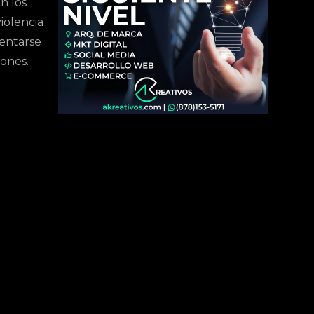
n los
iolencia
sentarse
iones.