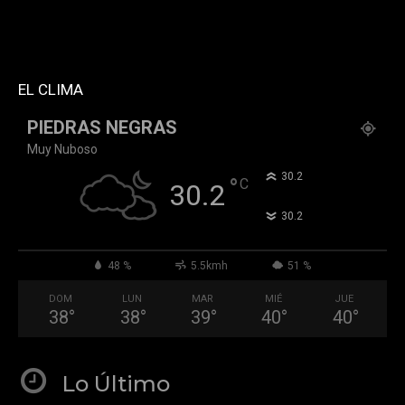
block_template_id="td_block_template_2"
header_text_color="#ffffff" accent_text_color="#ffffff"
tiktok="@k911noticias" youtube="channel/UCZ12WK7_ZD-
QGd6OthAPD9Q"]
EL CLIMA
PIEDRAS NEGRAS
Muy Nuboso
°
30.2
°
C
30.2
°
30.2
48 %
5.5kmh
51 %
DOM
LUN
MAR
MIÉ
JUE
38
°
38
°
39
°
40
°
40
°
Lo Último