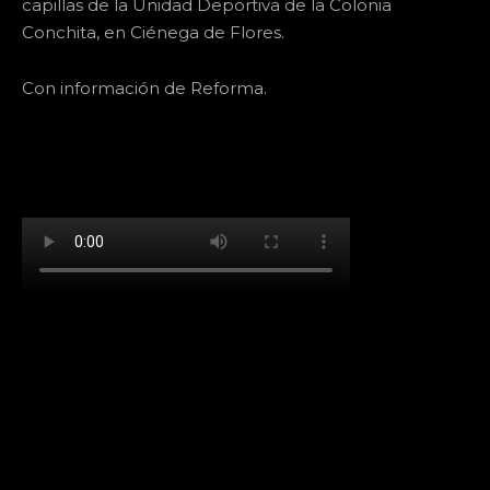
capillas de la Unidad Deportiva de la Colonia
Conchita, en Ciénega de Flores.
Con información de Reforma.
[td_block_social_counter facebook="k911noticias"
twitter="k911noticias" instagram="k911_noticias"
style="style5 td-social-boxed"
tdc_css="eyJhbGwiOnsibWFyZ2luLWJvdHRvbSI6IjMwIiwiZGlz
f_header_font_family="394" f_counters_font_family="394"
f_network_font_family="394" f_btn_font_family="394"
custom_title="PERMANECE INFORMADO"