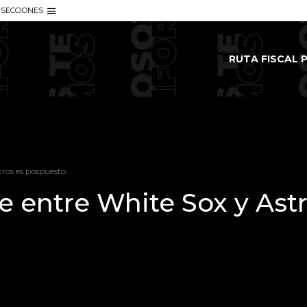
SECCIONES
RUTA FISCAL P
tros es pospuesto...
ie entre White Sox y Ast