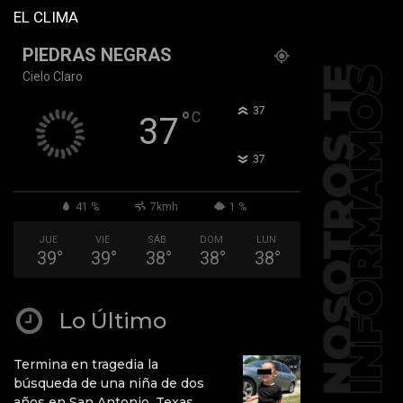
EL CLIMA
PIEDRAS NEGRAS
Cielo Claro
°
37
°
C
37
°
37
41 %
7kmh
1 %
JUE
VIE
SÁB
DOM
LUN
39
°
39
°
38
°
38
°
38
°
Lo Último
Termina en tragedia la
búsqueda de una niña de dos
años en San Antonio, Texas