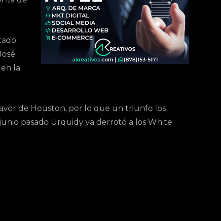
tado
José
 en la
favor de Houston, por lo que un triunfo los
 junio pasado Urquidy ya derrotó a los White