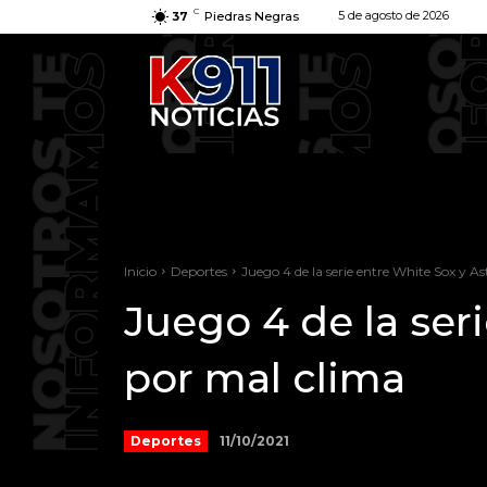
C
5 de agosto de 2026
37
Piedras Negras
Inicio
Deportes
Juego 4 de la serie entre White Sox y As
Juego 4 de la ser
por mal clima
11/10/2021
Deportes