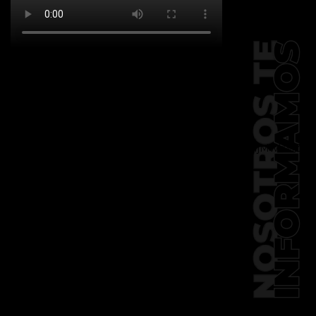
[td_block_social_counter
facebook="k911noticias" twitter="k911noticias"
instagram="k911_noticias" style="style5 td-
social-boxed"
tdc_css="eyJhbGwiOnsibWFyZ2luLWJvdHRvbSI6IjMwIiwiZGlz
f_header_font_family="394"
f_counters_font_family="394"
f_network_font_family="394"
f_btn_font_family="394"
custom_title="PERMANECE INFORMADO"
block_template_id="td_block_template_2"
header_text_color="#ffffff"
accent_text_color="#ffffff"
tiktok="@k911noticias"
youtube="channel/UCZ12WK7_ZD-
QGd6OthAPD9Q"]