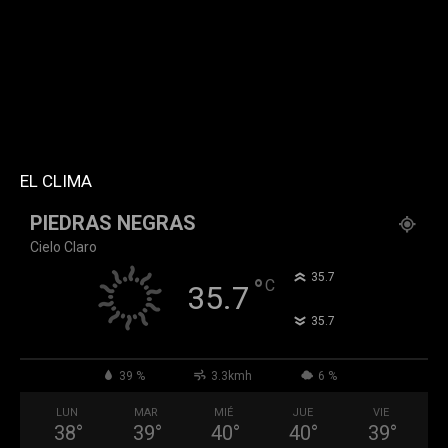
tdc_css="eyJhbGwiOnsibWFyZ2luLWJvdHRvbSI6IjMwIiwiZGlz
f_header_font_family="394" f_counters_font_family="394"
f_network_font_family="394" f_btn_font_family="394"
custom_title="PERMANECE INFORMADO"
block_template_id="td_block_template_2"
header_text_color="#ffffff" accent_text_color="#ffffff"
tiktok="@k911noticias" youtube="channel/UCZ12WK7_ZD-
QGd6OthAPD9Q"]
EL CLIMA
PIEDRAS NEGRAS
Cielo Claro
°
35.7
°
C
35.7
°
35.7
39 %
3.3kmh
6 %
LUN
MAR
MIÉ
JUE
VIE
38
°
39
°
40
°
40
°
39
°