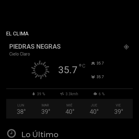
block_template_id="td_block_template_2"
header_text_color="#ffffff" accent_text_color="#ffffff"
tiktok="@k911noticias" youtube="channel/UCZ12WK7_ZD-
QGd6OthAPD9Q"]
EL CLIMA
PIEDRAS NEGRAS
Cielo Claro
°
35.7
°
C
35.7
°
35.7
39 %
3.3kmh
6 %
LUN
MAR
MIÉ
JUE
VIE
38
°
39
°
40
°
40
°
39
°
Lo Último