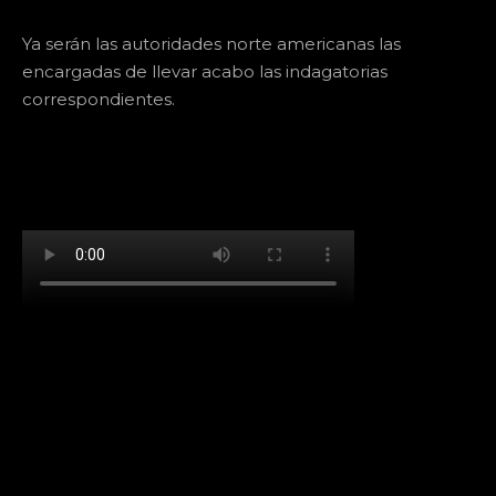
Ya serán las autoridades norte americanas las
encargadas de llevar acabo las indagatorias
correspondientes.
[td_block_social_counter facebook="k911noticias"
twitter="k911noticias" instagram="k911_noticias"
style="style5 td-social-boxed"
tdc_css="eyJhbGwiOnsibWFyZ2luLWJvdHRvbSI6IjMwIiwiZGlz
f_header_font_family="394" f_counters_font_family="394"
f_network_font_family="394" f_btn_font_family="394"
custom_title="PERMANECE INFORMADO"